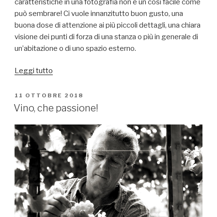
caratteristiche in una fotografia non è un così facile come
può sembrare! Ci vuole innanzitutto buon gusto, una
buona dose di attenzione ai più piccoli dettagli, una chiara
visione dei punti di forza di una stanza o più in generale di
un’abitazione o di uno spazio esterno.
“Fotografia
Leggi tutto
d’interni:
quando
PUBBLICATO
11 OTTOBRE 2018
IL
un’immagine
Vino, che passione!
ti
fa
sentire
a
casa!”