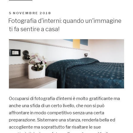
materiali
riciclabili:
PUBBLICATO
5 NOVEMBRE 2018
IL
un’occasione
Fotografia d’interni: quando un’immagine
da
ti fa sentire a casa!
non
buttare!”
Occuparsi di fotografia d’interni è molto gratificante ma
anche una sfida di un certo livello, che non si può
affrontare in modo competitivo senza una certa
preparazione. Sistemare una stanza, renderla bella ed
accogliente ma soprattutto far risaltare le sue