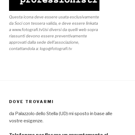
Questa icona deve essere usata esclusivamente
da Soci con tessera valida, e deve essere linkata
a www.fotografi.tvUsi diversi da quelli web sopra
riassunti devono essere preventivamente
approvati dalla sede dell'associazione,
contattandola a: logo@fotografi.tv
DOVE TROVARMI
da Palazzolo dello Stella (UD) mi sposto in base alle
vostre esigenze.
Telefonare per fissare un appuntamento al