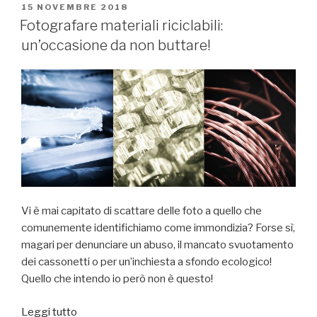
Modeano:
PUBBLICATO
15 NOVEMBRE 2018
IL
il
Fotografare materiali riciclabili:
vino
un’occasione da non buttare!
in
chiave
moderna”
Vi è mai capitato di scattare delle foto a quello che
comunemente identifichiamo come immondizia? Forse sì,
magari per denunciare un abuso, il mancato svuotamento
dei cassonetti o per un’inchiesta a sfondo ecologico!
Quello che intendo io però non è questo!
“Fotografare
Leggi tutto