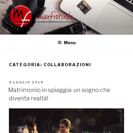
Salta
al
contenuto
FOTOGRAFO MATRIMONIO
Fotografo Matrimonio
UDINE VENEZIA TREVISO
Menu
FRIULI VENETO
CATEGORIA:
COLLABORAZIONI
PUBBLICATO
9 LUGLIO 2019
IL
Matrimonio in spiaggia: un sogno che
diventa realtà!