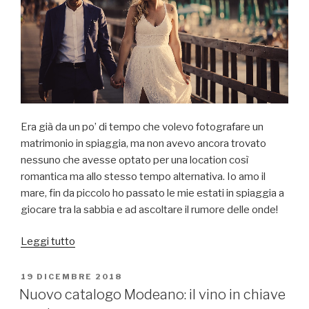
Era già da un po’ di tempo che volevo fotografare un
matrimonio in spiaggia, ma non avevo ancora trovato
nessuno che avesse optato per una location così
romantica ma allo stesso tempo alternativa. Io amo il
mare, fin da piccolo ho passato le mie estati in spiaggia a
giocare tra la sabbia e ad ascoltare il rumore delle onde!
“Matrimonio
Leggi tutto
in
spiaggia:
PUBBLICATO
19 DICEMBRE 2018
IL
un
Nuovo catalogo Modeano: il vino in chiave
sogno