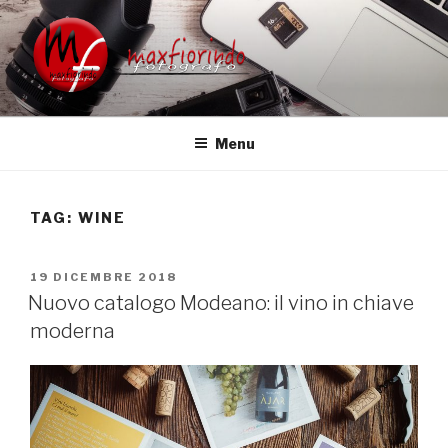
Salta
al
contenuto
FOTOGRAFO MATRIMONIO
Fotografo Matrimonio
UDINE VENEZIA TREVISO
Menu
FRIULI VENETO
TAG:
WINE
PUBBLICATO
19 DICEMBRE 2018
IL
Nuovo catalogo Modeano: il vino in chiave
moderna