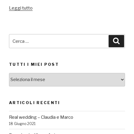
“Vino,
Leggi tutto
che
passione!”
Cerca:
Cerca
TUTTI I MIEI POST
TUTTI
I
MIEI
POST
ARTICOLI RECENTI
Real wedding – Claudia e Marco
18 Giugno 2021