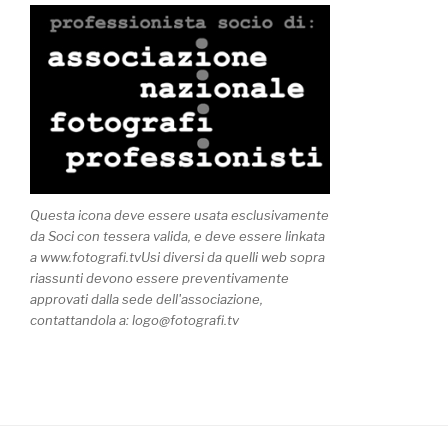
Questa icona deve essere usata esclusivamente
da Soci con tessera valida, e deve essere linkata
a www.fotografi.tvUsi diversi da quelli web sopra
riassunti devono essere preventivamente
approvati dalla sede dell'associazione,
contattandola a: logo@fotografi.tv