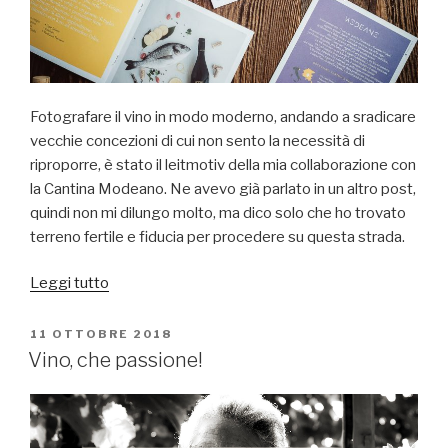
Fotografare il vino in modo moderno, andando a sradicare
vecchie concezioni di cui non sento la necessità di
riproporre, è stato il leitmotiv della mia collaborazione con
la Cantina Modeano. Ne avevo già parlato in un altro post,
quindi non mi dilungo molto, ma dico solo che ho trovato
terreno fertile e fiducia per procedere su questa strada.
“Nuovo
Leggi tutto
catalogo
Modeano:
PUBBLICATO
11 OTTOBRE 2018
IL
il
Vino, che passione!
vino
in
chiave