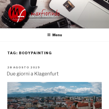
Salta
al
contenuto
FOTOGRAFO MATRIMONIO
Fotografo Matrimonio
UDINE VENEZIA TREVISO
Menu
FRIULI VENETO
TAG:
BODYPAINTING
PUBBLICATO
28 AGOSTO 2019
IL
Due giorni a Klagenfurt